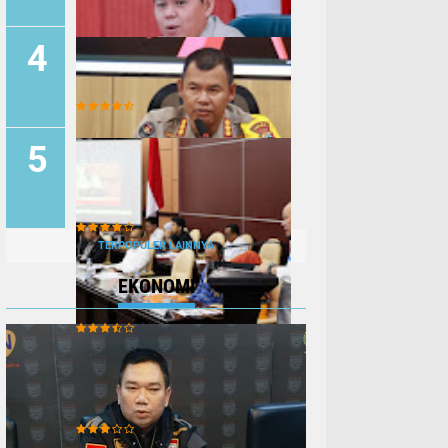
BULD Dorong Penyelarasan
Legislasi Pusat-Daerah
Sultan: Perang Hamas-Israel
Sudah Menyebabkan Krisis
Kemanusiaan
TERPOPULER LAINNYA
Polisi Himbau Ngabuburit
EKONOMI
Tidak Diwarnai Pelanggaran
Lalu Lintas
DPD RI Nilai Daerah
Perbatasan Butuh Payung
Hukum Yang Jelas