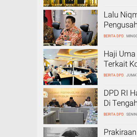
Lalu Niqm
Pengusa
BERITA DPD
MINGG
Haji Uma 
Terkait K
BERITA DPD
JUMAT
DPD RI Ha
Di Tengah
BERITA DPD
SENIN
Prakiraa