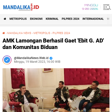
MINGGU
9•08•2026
METROPOLIS
EKONOMI
KRIMINAL
PILPRES 2024
INTERNASIONAL
WIS
›
MANDALIKA NEWS
›
METROPOLIS
›
PILPRES 2024
AMK Lamongan Berhasil Gaet 'Ebit G. AD' dan Komunitas Biduan
AMK Lamongan Berhasil Gaet 'Ebit G. AD'
dan Komunitas Biduan
MandalikaNews.Web.id
Minggu, 19 Maret 2023, 16:00 WIB