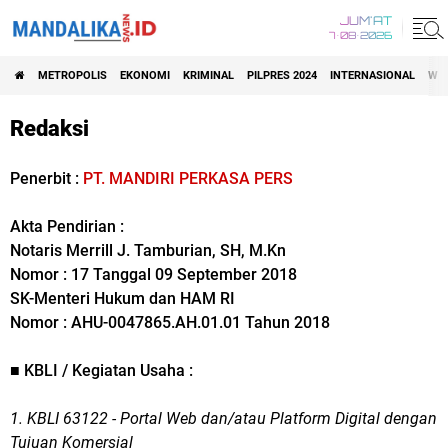
JUM'AT
7•08•2026
METROPOLIS
EKONOMI
KRIMINAL
PILPRES 2024
INTERNASIONAL
WIS
Redaksi
Penerbit :
PT. MANDIRI PERKASA PERS
Akta Pendirian :
Notaris Merrill J. Tamburian, SH, M.Kn
Nomor : 17 Tanggal 09 September 2018
SK-Menteri Hukum dan HAM RI
Nomor : AHU-0047865.AH.01.01 Tahun 2018
■ KBLI / Kegiatan Usaha :
1. KBLI 63122 -
Portal Web dan/atau Platform Digital dengan
Tujuan Komersial