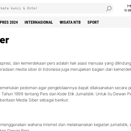
M
9•0
LPRES 2024
INTERNASIONAL
WISATA NTB
SPORT
er
resi, dan kemerdekaan pers adalah hak asasi manusia yang dilindun
beradaan media siber di Indonesia juga merupakan bagian dari kemerd
memerlukan pedoman agar pengelolaannya dapat dilaksanakan secara pr
hun 1999 tentang Pers dan Kode Etik Jurnalistik. Untuk itu Dewan Pe
ritaan Media Siber sebagai berikut:
 menggunakan wahana internet dan melaksanakan kegiatan jurnalistik
pkan Dewan Pers.