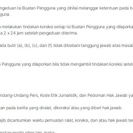
aduan Isi Buatan Pengguna yang dinilai melanggar ketentuan pada but
guna.
 melakukan tindakan koreksi setiap Isi Buatan Pengguna yang dilaporka
a 2 x 24 jam setelah pengaduan diterima.
a butir (a), (b), (c), dan (f) tidak dibebani tanggung jawab atas masa
n Pengguna yang dilaporkan bila tidak mengambil tindakan koreksi set
Undang-Undang Pers, Kode Etik Jurnalistik, dan Pedoman Hak Jawab y
kan pada berita yang diralat, dikoreksi atau yang diberi hak jawab.
 wajib dicantumkan waktu pemuatan ralat, koreksi, dan atau hak jawab te
uaskan media siber lain, maka: