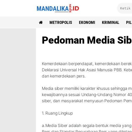
METROPOLIS
EKONOMI
KRIMINAL
PI
Pedoman Media Sib
Kemerdekaan berpendapat, kemerdekaan bereksp
Deklarasi Universal Hak Asasi Manusia PBB. Ke
dan kemerdekaan pers.
Media siber memiliki karakter khusus sehingga 
kewajibannya sesuai Undang-Undang Nomor 40 Ta
siber, dan masyarakat menyusun Pedoman Pembe
1. Ruang Lingkup
a.Media Siber adalah segala bentuk media yang
Pers dan Standar Perusahaan Pers yang diteta