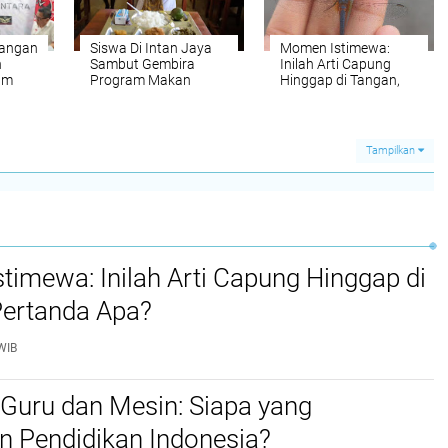
Jangan
Siswa Di Intan Jaya
Momen Istimewa:
n
Sambut Gembira
Inilah Arti Capung
am
Program Makan
Hinggap di Tangan,
Bergizi Gratis
Pertanda Apa?
Tampilkan
imewa: Inilah Arti Capung Hinggap di
Pertanda Apa?
WIB
Guru dan Mesin: Siapa yang
 Pendidikan Indonesia?