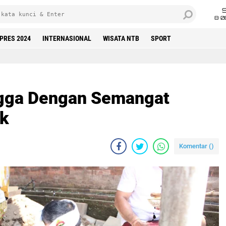
8•0
LPRES 2024
INTERNASIONAL
WISATA NTB
SPORT
ngga Dengan Semangat
k
Komentar (
)