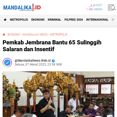
JUM'AT
7•08•2026
METROPOLIS
EKONOMI
KRIMINAL
PILPRES 2024
INTERNASIONAL
WIS
›
EKONOMI
›
MANDALIKA NEWS
›
METROPOLIS
Pemkab Jembrana Bantu 65 Sulinggih Salaran dan Insentif
Pemkab Jembrana Bantu 65 Sulinggih
Salaran dan Insentif
MandalikaNews.Web.id
Selasa, 07 Maret 2023, 23:58 WIB