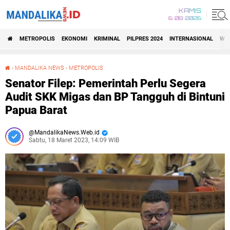
KAMIS
6•08•2026
METROPOLIS
EKONOMI
KRIMINAL
PILPRES 2024
INTERNASIONAL
WIS
›
MANDALIKA NEWS
›
METROPOLIS
Senator Filep: Pemerintah Perlu Segera Audit SKK Migas dan BP Tangguh di Bintuni Papua Barat
Senator Filep: Pemerintah Perlu Segera
Audit SKK Migas dan BP Tangguh di Bintuni
Papua Barat
MandalikaNews.Web.id
Sabtu, 18 Maret 2023, 14:09 WIB