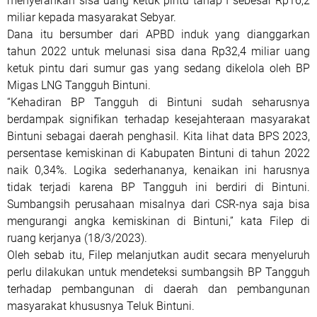
menyerahkan sisa uang ketuk pintu tahap I sebesar Rp16,2
miliar kepada masyarakat Sebyar.
Dana itu bersumber dari APBD induk yang dianggarkan
tahun 2022 untuk melunasi sisa dana Rp32,4 miliar uang
ketuk pintu dari sumur gas yang sedang dikelola oleh BP
Migas LNG Tangguh Bintuni.
“Kehadiran BP Tangguh di Bintuni sudah seharusnya
berdampak signifikan terhadap kesejahteraan masyarakat
Bintuni sebagai daerah penghasil. Kita lihat data BPS 2023,
persentase kemiskinan di Kabupaten Bintuni di tahun 2022
naik 0,34%. Logika sederhananya, kenaikan ini harusnya
tidak terjadi karena BP Tangguh ini berdiri di Bintuni.
Sumbangsih perusahaan misalnya dari CSR-nya saja bisa
mengurangi angka kemiskinan di Bintuni,” kata Filep di
ruang kerjanya (18/3/2023).
Oleh sebab itu, Filep melanjutkan audit secara menyeluruh
perlu dilakukan untuk mendeteksi sumbangsih BP Tangguh
terhadap pembangunan di daerah dan pembangunan
masyarakat khususnya Teluk Bintuni.