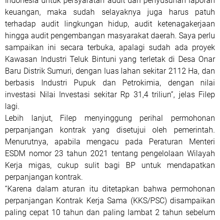
Indonesia untuk persyaratan audit dan penyusunan laporan
keuangan, maka sudah selayaknya juga harus patuh
terhadap audit lingkungan hidup, audit ketenagakerjaan
hingga audit pengembangan masyarakat daerah. Saya perlu
sampaikan ini secara terbuka, apalagi sudah ada proyek
Kawasan Industri Teluk Bintuni yang terletak di Desa Onar
Baru Distrik Sumuri, dengan luas lahan sekitar 2112 Ha, dan
berbasis Industri Pupuk dan Petrokimia, dengan nilai
investasi Nilai Investasi sekitar Rp 31,4 triliun”, jelas Filep
lagi.
Lebih lanjut, Filep menyinggung perihal permohonan
perpanjangan kontrak yang disetujui oleh pemerintah.
Menurutnya, apabila mengacu pada Peraturan Menteri
ESDM nomor 23 tahun 2021 tentang pengelolaan Wilayah
Kerja migas, cukup sulit bagi BP untuk mendapatkan
perpanjangan kontrak.
“Karena dalam aturan itu ditetapkan bahwa permohonan
perpanjangan Kontrak Kerja Sama (KKS/PSC) disampaikan
paling cepat 10 tahun dan paling lambat 2 tahun sebelum