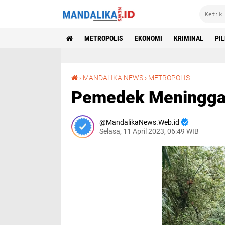
METROPOLIS
EKONOMI
KRIMINAL
PI
Pemedek Meninggal Dunia Di Gunung Abang
›
MANDALIKA NEWS
›
METROPOLIS
Pemedek Meninggal
MandalikaNews.Web.id
Selasa, 11 April 2023, 06:49 WIB