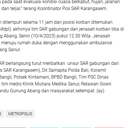
a pada saat evakuasi kondisi cuaca berkabut, hujan, jalanan
it dan terjal," terang Koordinator Pos SAR Karangasem.
an ditempuh selama 11 jam dari posisi korban ditemukan
Mdpl), akhirnya tim SAR gabungan dan jenasah korban tiba di
ng Abang, Senin (10/4/2023) pukul 12.30 Wita. Jenasah
 menuju rumah duka dengan menggunakan ambulance
ang Sanur.
AR berlangsung turut melibatkan unsur SAR gabungan dari
os SAR Karangasem), Dit Samapta Polda Bali, Koramil
Bangli, Polsek Kintamani, BPBD Bangli, Tim PSC Dinas
 tim medis Klinik Mutiara Medika Sanur, Relawan Gowri
andu Gunung Abang dan masyarakat setempat. (ay)
S
METROPOLIS