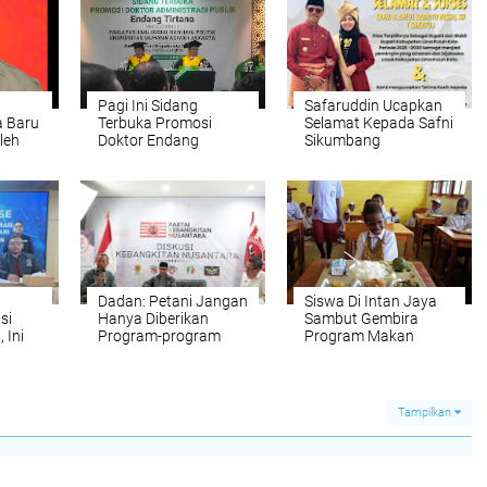
Pagi Ini Sidang
Safaruddin Ucapkan
a Baru
Terbuka Promosi
Selamat Kepada Safni
leh
Doktor Endang
Sikumbang
Tirtana
Dadan: Petani Jangan
Siswa Di Intan Jaya
si
Hanya Diberikan
Sambut Gembira
 Ini
Program-program
Program Makan
Saja
Bergizi Gratis
Tampilkan