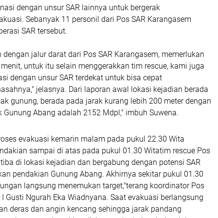
nasi dengan unsur SAR lainnya untuk bergerak
kuasi. Sebanyak 11 personil dari Pos SAR Karangasem
perasi SAR tersebut.
h dengan jalur darat dari Pos SAR Karangasem, memerlukan
menit, untuk itu selain menggerakkan tim rescue, kami juga
si dengan unsur SAR terdekat untuk bisa cepat
sahnya," jelasnya. Dari laporan awal lokasi kejadian berada
cak gunung, berada pada jarak kurang lebih 200 meter dengan
ak Gunung Abang adalah 2152 Mdpl," imbuh Suwena.
oses evakuasi kemarin malam pada pukul 22.30 Wita
dakian sampai di atas pada pukul 01.30 Witatim rescue Pos
iba di lokasi kejadian dan bergabung dengan potensi SAR
an pendakian Gunung Abang. Akhirnya sekitar pukul 01.30
bungan langsung menemukan target,"terang koordinator Pos
I Gusti Ngurah Eka Wiadnyana. Saat evakuasi berlangsung
jan deras dan angin kencang sehingga jarak pandang