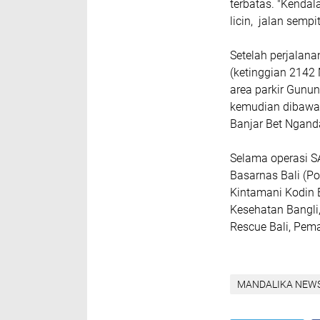
terbatas. "Kendal
licin, jalan semp
Setelah perjalan
(ketinggian 2142 
area parkir Gunu
kemudian dibawa
Banjar Bet Ngand
Selama operasi S
Basarnas Bali (P
Kintamani Kodin 
Kesehatan Bangli,
Rescue Bali, Pem
MANDALIKA NEW