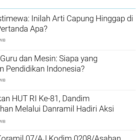
imewa: Inilah Arti Capung Hinggap di
Pertanda Apa?
WIB
Guru dan Mesin: Siapa yang
 Pendidikan Indonesia?
WIB
an HUT RI Ke-81, Dandim
an Melalui Danramil Hadiri Aksi
rah di Kantor Kemenag Asahan
WIB
Koramil 07/AJ Kodim 0208/Asahan