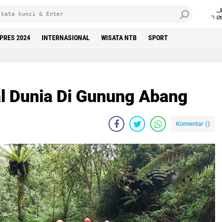
J
7•0
LPRES 2024
INTERNASIONAL
WISATA NTB
SPORT
 Dunia Di Gunung Abang
Komentar (
)