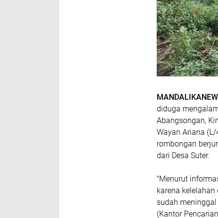
MANDALIKANEWS
diduga mengalami
Abangsongan, Kin
Wayan Ariana (L
rombongan berjuml
dari Desa Suter.
"Menurut informa
karena kelelahan 
sudah meninggal d
(Kantor Pencaria