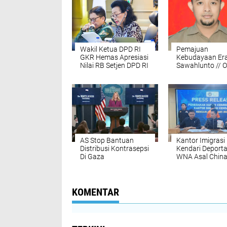
Wakil Ketua DPD RI
Pemajuan
GKR Hemas Apresiasi
Kebudayaan Er
Nilai RB Setjen DPD RI
Sawahlunto // O
Meningkat
Yogi Andika
Hendraliza *
AS Stop Bantuan
Kantor Imigrasi
Distribusi Kontrasepsi
Kendari Deporta
Di Gaza
WNA Asal China,
Alasannya
KOMENTAR