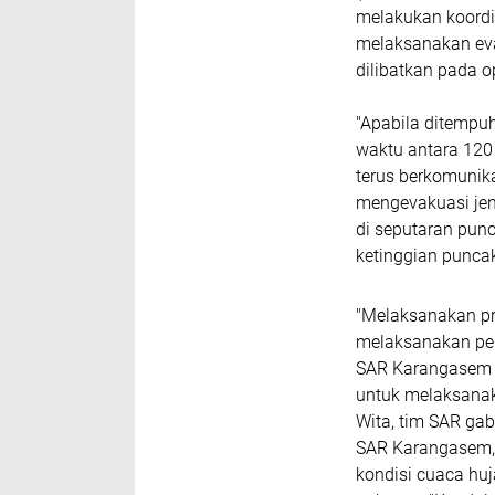
melakukan koordi
melaksanakan eva
dilibatkan pada o
"Apabila ditempu
waktu antara 120 
terus berkomunika
mengevakuasi jena
di seputaran pun
ketinggian punc
"Melaksanakan pr
melaksanakan pen
SAR Karangasem t
untuk melaksanak
Wita, tim SAR ga
SAR Karangasem, 
kondisi cuaca hu