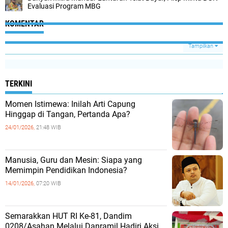
Evaluasi Program MBG
KOMENTAR
Tampilkan
TERKINI
Momen Istimewa: Inilah Arti Capung
Hinggap di Tangan, Pertanda Apa?
24/01/2026,
21:48 WIB
Manusia, Guru dan Mesin: Siapa yang
Memimpin Pendidikan Indonesia?
14/01/2026,
07:20 WIB
Semarakkan HUT RI Ke-81, Dandim
0208/Asahan Melalui Danramil Hadiri Aksi