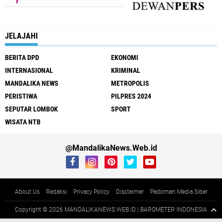
JELAJAHI
BERITA DPD
EKONOMI
INTERNASIONAL
KRIMINAL
MANDALIKA NEWS
METROPOLIS
PERISTIWA
PILPRES 2024
SEPUTAR LOMBOK
SPORT
WISATA NTB
@MandalikaNews.Web.id
About Us
Redaksi
Privacy Policy
Disclaimer
Pedoman Media Siber
Copyright ©
2026 MANDALIKANEWS.WEB.ID | BAROMETER INDONESIA