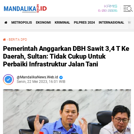
KAMIS
6•08•2026
METROPOLIS
EKONOMI
KRIMINAL
PILPRES 2024
INTERNASIONAL
WIS
›
BERITA DPD
Pemerintah Anggarkan DBH Sawit 3,4 T Ke Daerah, Sultan: Tidak Cukup Untuk Perbaiki Infrastruktur Jalan Tani
Pemerintah Anggarkan DBH Sawit 3,4 T Ke
Daerah, Sultan: Tidak Cukup Untuk
Perbaiki Infrastruktur Jalan Tani
MandalikaNews.Web.id
Senin, 22 Mei 2023, 16:01 WIB