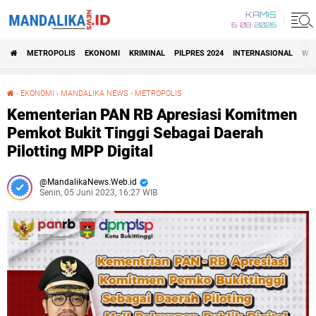
KAMIS
6•08•2026
METROPOLIS
EKONOMI
KRIMINAL
PILPRES 2024
INTERNASIONAL
WIS
›
EKONOMI
›
MANDALIKA NEWS
›
METROPOLIS
Kementerian PAN RB Apresiasi Komitmen Pemkot Bukit Tinggi Sebagai Daerah Pilotting MPP Digital
Kementerian PAN RB Apresiasi Komitmen
Pemkot Bukit Tinggi Sebagai Daerah
Pilotting MPP Digital
MandalikaNews.Web.id
Senin, 05 Juni 2023, 16:27 WIB