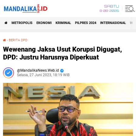
SABTU
8•08•2026
METROPOLIS
EKONOMI
KRIMINAL
PILPRES 2024
INTERNASIONAL
WIS
›
BERITA DPD
Wewenang Jaksa Usut Korupsi Digugat, DPD: Justru Harusnya Diperkuat
Wewenang Jaksa Usut Korupsi Digugat,
DPD: Justru Harusnya Diperkuat
MandalikaNews.Web.id
Selasa, 27 Juni 2023, 18:19 WIB