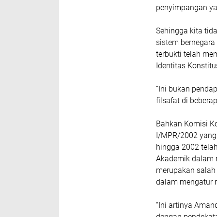
penyimpangan yan
Sehingga kita ti
sistem bernegara
terbukti telah me
Identitas Konstit
“Ini bukan pendap
filsafat di beber
Bahkan Komisi Ko
I/MPR/2002 yang 
hingga 2002 tela
Akademik dalam 
merupakan salah s
dalam mengatur 
“Ini artinya Aman
dengan pendekatan