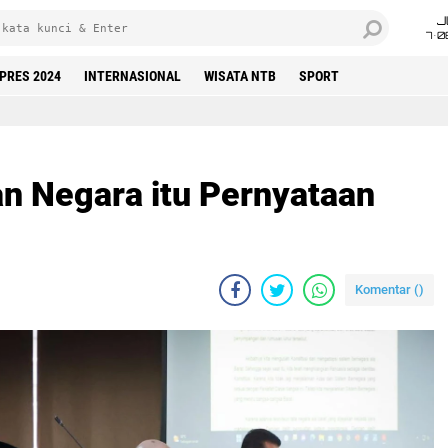
J
7•0
LPRES 2024
INTERNASIONAL
WISATA NTB
SPORT
an Negara itu Pernyataan
Komentar (
)