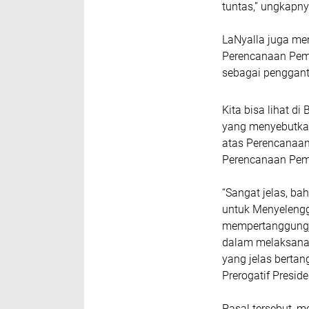
tuntas,” ungkapn
LaNyalla juga me
Perencanaan Pemb
sebagai penggan
Kita bisa lihat di
yang menyebutkan
atas Perencanaa
Perencanaan Pemb
“Sangat jelas, b
untuk Menyeleng
mempertanggungja
dalam melaksanak
yang jelas berta
Prerogatif Preside
Pasal tersebut, m