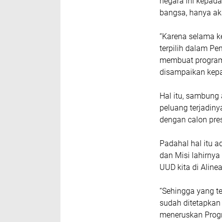
negara ini kepad
bangsa, hanya ak
“Karena selama k
terpilih dalam Pe
membuat program 
disampaikan kepa
Hal itu, sambung
peluang terjadiny
dengan calon pre
Padahal hal itu ad
dan Misi lahirny
UUD kita di Alin
“Sehingga yang te
sudah ditetapkan 
meneruskan Progr