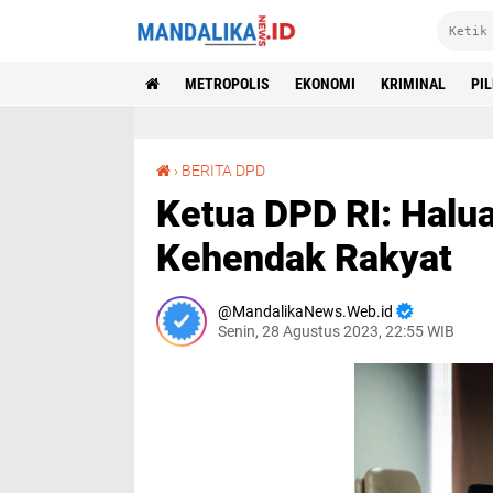
METROPOLIS
EKONOMI
KRIMINAL
PI
Ketua DPD RI: Haluan Negara itu Pernyataan Kehendak Rakyat
›
BERITA DPD
Ketua DPD RI: Halu
Kehendak Rakyat
MandalikaNews.Web.id
Senin, 28 Agustus 2023, 22:55 WIB