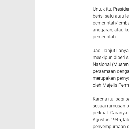
Untuk itu, Presi
berisi satu atau 
pemerintah/lemba
anggaran, atau ke
pemerintah.
Jadi, lanjut Lan
meskipun diberi
Nasional (Musren
persamaan dengan
merupakan pernya
oleh Majelis Per
Karena itu, bagi 
sesuai rumusan p
perkuat. Caranya
Agustus 1945, la
penyempurnaan da