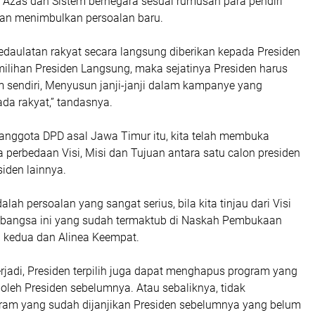
a Azas dan Sistem bernegara sesuai rumusan para pendiri
an menimbulkan persoalan baru.
edaulatan rakyat secara langsung diberikan kepada Presiden
milihan Presiden Langsung, maka sejatinya Presiden harus
sendiri, Menyusun janji-janji dalam kampanye yang
da rakyat,” tandasnya.
 anggota DPD asal Jawa Timur itu, kita telah membuka
a perbedaan Visi, Misi dan Tujuan antara satu calon presiden
siden lainnya.
alah persoalan yang sangat serius, bila kita tinjau dari Visi
a bangsa ini yang sudah termaktub di Naskah Pembukaan
ea kedua dan Alinea Keempat.
rjadi, Presiden terpilih juga dapat menghapus program yang
oleh Presiden sebelumnya. Atau sebaliknya, tidak
am yang sudah dijanjikan Presiden sebelumnya yang belum