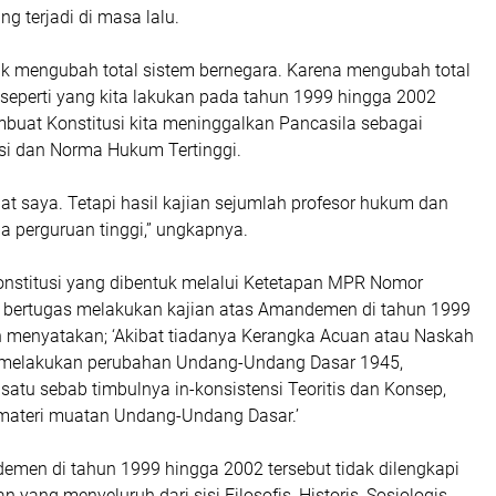
g terjadi di masa lalu.
dak mengubah total sistem bernegara. Karena mengubah total
 seperti yang kita lakukan pada tahun 1999 hingga 2002
mbuat Konstitusi kita meninggalkan Pancasila sebagai
usi dan Norma Hukum Tertinggi.
at saya. Tetapi hasil kajian sejumlah profesor hukum dan
apa perguruan tinggi,” ungkapnya.
nstitusi yang dibentuk melalui Ketetapan MPR Nomor
bertugas melakukan kajian atas Amandemen di tahun 1999
h menyatakan; ‘Akibat tiadanya Kerangka Acuan atau Naskah
melakukan perubahan Undang-Undang Dasar 1945,
atu sebab timbulnya in-konsistensi Teoritis dan Konsep,
materi muatan Undang-Undang Dasar.’
demen di tahun 1999 hingga 2002 tersebut tidak dilengkapi
 yang menyeluruh dari sisi Filosofis, Historis, Sosiologis,