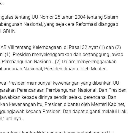
ya.
ngulas tentang UU Nomor 25 tahun 2004 tentang Sistem
angunan Nasional, yang sejak era Reformasi dianggap
ti GBHN.
 BAB VIII tentang Kelembagaan, di Pasal 32 Ayat (1) dan (2)
; (1) Presiden menyelenggarakan dan bertanggung jawab
n Pembangunan Nasional. (2) Dalam menyelenggarakan
angunan Nasional, Presiden dibantu oleh Menteri.
ahwa Presiden mempunyai kewenangan yang diberikan UU,
garakan Perencanaan Pembangunan Nasional. Dan Presiden
wabkan kepada dirinya sendiri selaku perencana. Dan
an kewenangan itu, Presiden dibantu oleh Menteri Kabinet,
nggungjawab kepada Presiden. Dan dapat diganti melalui Hak
n,” urainya.
enurutnya, kontradiktif dengan bunyi pertimbangan UU