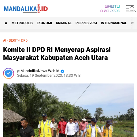
SABTU
8•08•2026
METROPOLIS
EKONOMI
KRIMINAL
PILPRES 2024
INTERNASIONAL
WIS
›
BERITA DPD
Komite II DPD RI Menyerap Aspirasi Masyarakat Kabupaten Aceh Utara
Komite II DPD RI Menyerap Aspirasi
Masyarakat Kabupaten Aceh Utara
MandalikaNews.Web.id
Selasa, 19 September 2023, 13:33 WIB