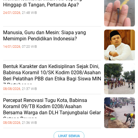
Hinggap di Tangan, Pertanda Apa?
24/01/2026,
21:48 WIB
Manusia, Guru dan Mesin: Siapa yang
Memimpin Pendidikan Indonesia?
14/01/2026,
07:20 WIB
Bentuk Karakter dan Kedisiplinan Sejak Dini,
Babinsa Koramil 10/SK Kodim 0208/Asahan
Beri Pelatihan PBB dan Etika Bagi Siswa MIN
7 Pertahanan
08/08/2026,
21:37 WIB
Percepat Renovasi Tugu Kota, Babinsa
Koramil 09/TB Kodim 0208/Asahan
Bersama Warga dan DLH Tanjungbalai Gelar
Gotong Royong
08/08/2026,
21:36 WIB
LIHAT SEMUA