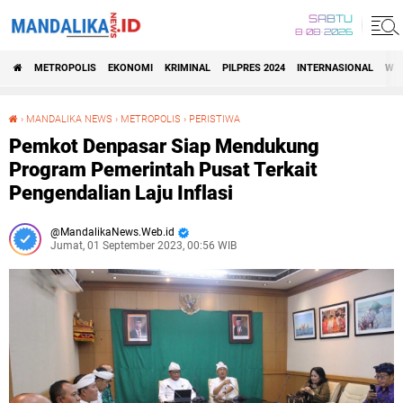
SABTU
8•08•2026
METROPOLIS
EKONOMI
KRIMINAL
PILPRES 2024
INTERNASIONAL
WIS
›
MANDALIKA NEWS
›
METROPOLIS
›
PERISTIWA
Pemkot Denpasar Siap Mendukung Program Pemerintah Pusat Terkait Pengendalian Laju Inflasi
Pemkot Denpasar Siap Mendukung
Program Pemerintah Pusat Terkait
Pengendalian Laju Inflasi
MandalikaNews.Web.id
Jumat, 01 September 2023, 00:56 WIB