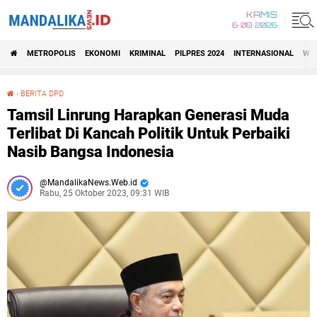
KAMIS
6•08•2026
METROPOLIS
EKONOMI
KRIMINAL
PILPRES 2024
INTERNASIONAL
WIS
›
BERITA DPD
Tamsil Linrung Harapkan Generasi Muda Terlibat Di Kancah Politik Untuk Perbaiki Nasib Bangsa Indonesia
Tamsil Linrung Harapkan Generasi Muda
Terlibat Di Kancah Politik Untuk Perbaiki
Nasib Bangsa Indonesia
MandalikaNews.Web.id
Rabu, 25 Oktober 2023, 09:31 WIB