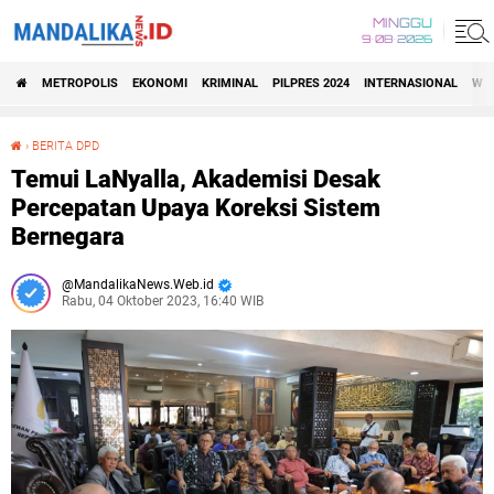
MINGGU
9•08•2026
METROPOLIS
EKONOMI
KRIMINAL
PILPRES 2024
INTERNASIONAL
WIS
›
BERITA DPD
Temui LaNyalla, Akademisi Desak Percepatan Upaya Koreksi Sistem Bernegara
Temui LaNyalla, Akademisi Desak
Percepatan Upaya Koreksi Sistem
Bernegara
MandalikaNews.Web.id
Rabu, 04 Oktober 2023, 16:40 WIB