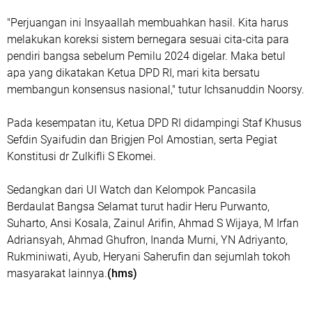
"Perjuangan ini Insyaallah membuahkan hasil. Kita harus
melakukan koreksi sistem bernegara sesuai cita-cita para
pendiri bangsa sebelum Pemilu 2024 digelar. Maka betul
apa yang dikatakan Ketua DPD RI, mari kita bersatu
membangun konsensus nasional," tutur Ichsanuddin Noorsy.
Pada kesempatan itu, Ketua DPD RI didampingi Staf Khusus
Sefdin Syaifudin dan Brigjen Pol Amostian, serta Pegiat
Konstitusi dr Zulkifli S Ekomei.
Sedangkan dari UI Watch dan Kelompok Pancasila
Berdaulat Bangsa Selamat turut hadir Heru Purwanto,
Suharto, Ansi Kosala, Zainul Arifin, Ahmad S Wijaya, M Irfan
Adriansyah, Ahmad Ghufron, Inanda Murni, YN Adriyanto,
Rukminiwati, Ayub, Heryani Saherufin dan sejumlah tokoh
masyarakat lainnya.
(hms)