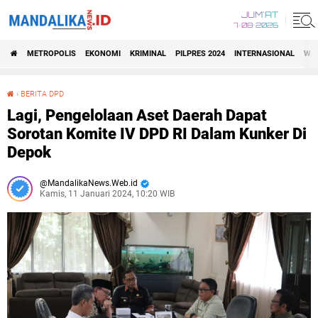
JUM'AT
7•08•2026
METROPOLIS
EKONOMI
KRIMINAL
PILPRES 2024
INTERNASIONAL
WIS
›
BERITA DPD
Lagi, Pengelolaan Aset Daerah Dapat Sorotan Komite IV DPD RI Dalam Kunker Di Depok
Lagi, Pengelolaan Aset Daerah Dapat
Sorotan Komite IV DPD RI Dalam Kunker Di
Depok
MandalikaNews.Web.id
Kamis, 11 Januari 2024, 10:20 WIB