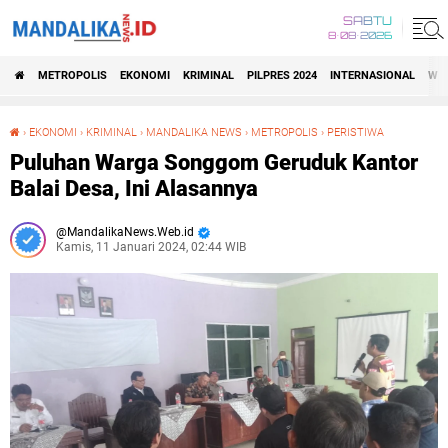
SABTU
8•08•2026
METROPOLIS
EKONOMI
KRIMINAL
PILPRES 2024
INTERNASIONAL
WIS
›
EKONOMI
›
KRIMINAL
›
MANDALIKA NEWS
›
METROPOLIS
›
PERISTIWA
Puluhan Warga Songgom Geruduk Kantor Balai Desa, Ini Alasannya
Puluhan Warga Songgom Geruduk Kantor
Balai Desa, Ini Alasannya
MandalikaNews.Web.id
Kamis, 11 Januari 2024, 02:44 WIB