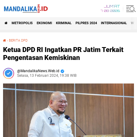
JUM'AT
7•08•2026
METROPOLIS
EKONOMI
KRIMINAL
PILPRES 2024
INTERNASIONAL
WIS
›
BERITA DPD
Ketua DPD RI Ingatkan PR Jatim Terkait Pengentasan Kemiskinan
Ketua DPD RI Ingatkan PR Jatim Terkait
Pengentasan Kemiskinan
MandalikaNews.Web.id
Selasa, 13 Februari 2024, 19:38 WIB