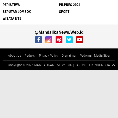
PERISTIWA
PILPRES 2024
SEPUTAR LOMBOK
SPORT
WISATA NTB
@MandalikaNews.Web.id
About Us
Redaksi
Privacy Policy
Disclaimer
Pedoman Media Siber
Copyright ©
2026 MANDALIKANEWS.WEB.ID | BAROMETER INDONESIA