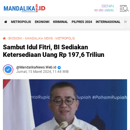
SENIN
10•08•2026
METROPOLIS
EKONOMI
KRIMINAL
PILPRES 2024
INTERNASIONAL
WIS
›
EKONOMI
›
MANDALIKA NEWS
›
METROPOLIS
Sambut Idul Fitri, BI Sediakan Ketersediaan Uang Rp 197,6 Triliun
Sambut Idul Fitri, BI Sediakan
Ketersediaan Uang Rp 197,6 Triliun
MandalikaNews.Web.id
Jumat, 15 Maret 2024, 11:44 WIB