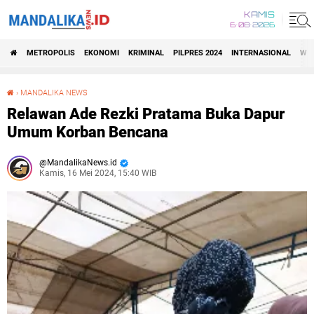
KAMIS
6•08•2026
METROPOLIS
EKONOMI
KRIMINAL
PILPRES 2024
INTERNASIONAL
WIS
›
MANDALIKA NEWS
Relawan Ade Rezki Pratama Buka Dapur Umum Korban Bencana
Relawan Ade Rezki Pratama Buka Dapur
Umum Korban Bencana
MandalikaNews.id
Kamis, 16 Mei 2024, 15:40 WIB