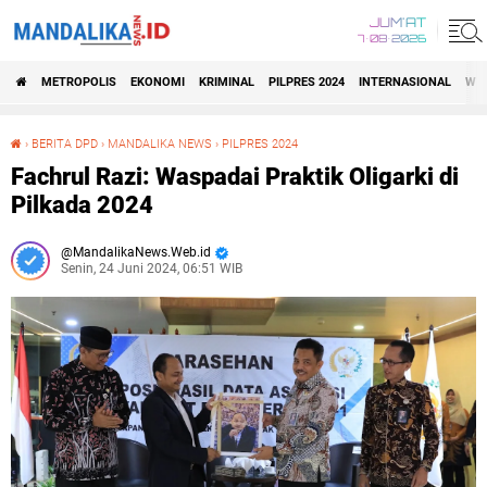
JUM'AT
7•08•2026
METROPOLIS
EKONOMI
KRIMINAL
PILPRES 2024
INTERNASIONAL
WIS
›
BERITA DPD
›
MANDALIKA NEWS
›
PILPRES 2024
Fachrul Razi: Waspadai Praktik Oligarki di Pilkada 2024
Fachrul Razi: Waspadai Praktik Oligarki di
Pilkada 2024
MandalikaNews.Web.id
Senin, 24 Juni 2024, 06:51 WIB