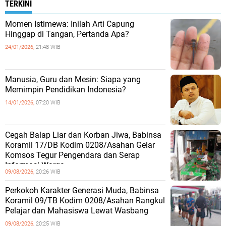
TERKINI
Momen Istimewa: Inilah Arti Capung
Hinggap di Tangan, Pertanda Apa?
24/01/2026,
21:48 WIB
Manusia, Guru dan Mesin: Siapa yang
Memimpin Pendidikan Indonesia?
14/01/2026,
07:20 WIB
Cegah Balap Liar dan Korban Jiwa, Babinsa
Koramil 17/DB Kodim 0208/Asahan Gelar
Komsos Tegur Pengendara dan Serap
Informasi Warga
09/08/2026,
20:26 WIB
Perkokoh Karakter Generasi Muda, Babinsa
Koramil 09/TB Kodim 0208/Asahan Rangkul
Pelajar dan Mahasiswa Lewat Wasbang
09/08/2026,
20:25 WIB