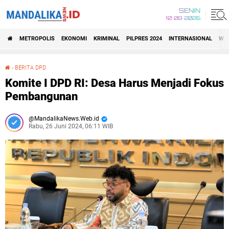
SENIN
10•08•2026
METROPOLIS
EKONOMI
KRIMINAL
PILPRES 2024
INTERNASIONAL
WIS
›
BERITA DPD
Komite I DPD RI: Desa Harus Menjadi Fokus Pembangunan
Komite I DPD RI: Desa Harus Menjadi Fokus
Pembangunan
MandalikaNews.Web.id
Rabu, 26 Juni 2024, 06:11 WIB