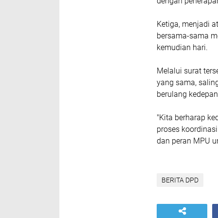
dengan penerapan 
Ketiga, menjadi 
bersama-sama me
kemudian hari.
Melalui surat te
yang sama, salin
berulang kedepa
"Kita berharap ke
proses koordinasi
dan peran MPU un
BERITA DPD