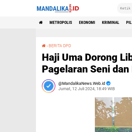
METROPOLIS
EKONOMI
KRIMINAL
PI
Haji Uma Dorong Libatkan MPU Dalam Perizinan Pagelaran Seni dan Hiburan
›
BERITA DPD
Haji Uma Dorong Li
Pagelaran Seni dan
MandalikaNews.Web.id
Jumat, 12 Juli 2024, 18:49 WIB