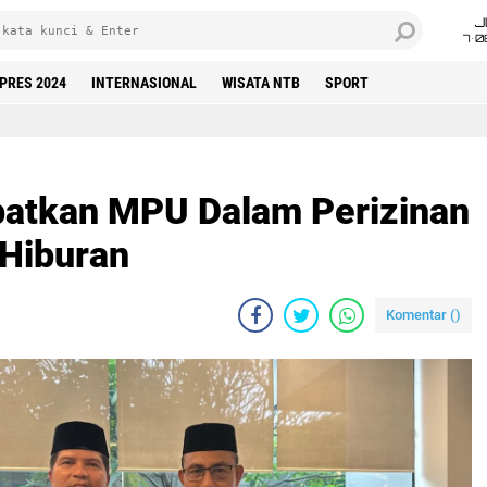
J
7•0
LPRES 2024
INTERNASIONAL
WISATA NTB
SPORT
batkan MPU Dalam Perizinan
 Hiburan
Komentar (
)