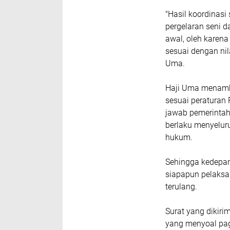
"Hasil koordinasi
pergelaran seni 
awal, oleh karena
sesuai dengan nila
Uma.
Haji Uma menamba
sesuai peraturan
jawab pemerinta
berlaku menyelur
hukum.
Sehingga kedepan
siapapun pelaksan
terulang.
Surat yang dikiri
yang menyoal pag