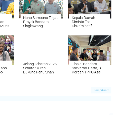
Nono Sampono Tinjau
Kepala Daerah
han
Proyek Bandara
Diminta Tak
BUMDes
Singkawang
Diskriminatif
esia
Terhadap Honorer
yang Ikut P3K
Jelang Lebaran 2025,
Tiba di Bandara
Tano
Senator Mirah
Soekarno-Hatta, 3
bol
Dukung Penurunan
Korban TPPO Asal
kyat
Tarif Tiket Pesawat
Aceh di Jemput Haji
L
Domestik
Uma
Tampilkan