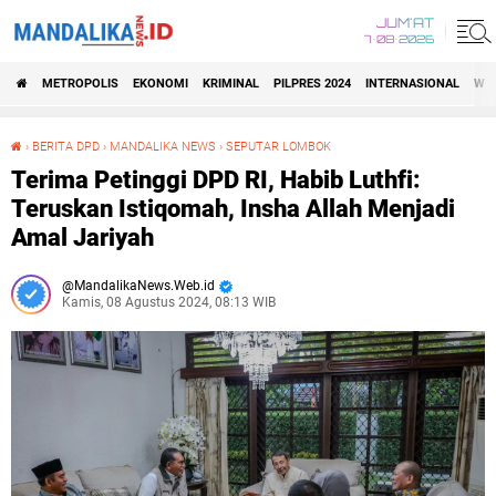
JUM'AT
7•08•2026
METROPOLIS
EKONOMI
KRIMINAL
PILPRES 2024
INTERNASIONAL
WIS
›
BERITA DPD
›
MANDALIKA NEWS
›
SEPUTAR LOMBOK
Terima Petinggi DPD RI, Habib Luthfi: Teruskan Istiqomah, Insha Allah Menjadi Amal Jariyah
Terima Petinggi DPD RI, Habib Luthfi:
Teruskan Istiqomah, Insha Allah Menjadi
Amal Jariyah
MandalikaNews.Web.id
Kamis, 08 Agustus 2024, 08:13 WIB