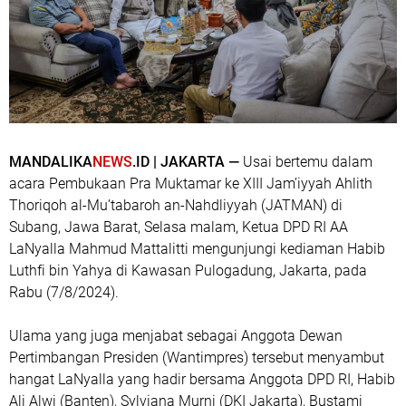
MANDALIKA
NEWS
.ID | JAKARTA —
Usai bertemu dalam
acara Pembukaan Pra Muktamar ke XIII Jam’iyyah Ahlith
Thoriqoh al-Mu’tabaroh an-Nahdliyyah (JATMAN) di
Subang, Jawa Barat, Selasa malam, Ketua DPD RI AA
LaNyalla Mahmud Mattalitti mengunjungi kediaman Habib
Luthfi bin Yahya di Kawasan Pulogadung, Jakarta, pada
Rabu (7/8/2024).
Ulama yang juga menjabat sebagai Anggota Dewan
Pertimbangan Presiden (Wantimpres) tersebut menyambut
hangat LaNyalla yang hadir bersama Anggota DPD RI, Habib
Ali Alwi (Banten), Sylviana Murni (DKI Jakarta), Bustami