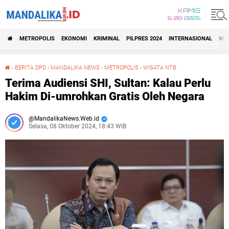
KAMIS
6•08•2026
METROPOLIS
EKONOMI
KRIMINAL
PILPRES 2024
INTERNASIONAL
WIS
›
BERITA DPD
›
MANDALIKA NEWS
›
METROPOLIS
›
WISATA NTB
Terima Audiensi SHI, Sultan: Kalau Perlu Hakim Di-umrohkan Gratis Oleh Negara
Terima Audiensi SHI, Sultan: Kalau Perlu
Hakim Di-umrohkan Gratis Oleh Negara
MandalikaNews.Web.id
Selasa, 08 Oktober 2024, 18:43 WIB