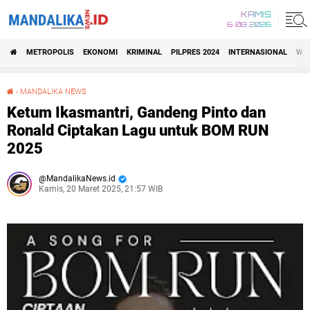
KAMIS
6•08•2026
METROPOLIS
EKONOMI
KRIMINAL
PILPRES 2024
INTERNASIONAL
WIS
›
MANDALIKA NEWS
Ketum Ikasmantri, Gandeng Pinto dan Ronald Ciptakan Lagu untuk BOM RUN 2025
Ketum Ikasmantri, Gandeng Pinto dan
Ronald Ciptakan Lagu untuk BOM RUN
2025
MandalikaNews.id
Kamis, 20 Maret 2025, 21:57 WIB