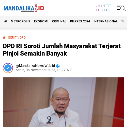
JUM'AT
7•08•2026
METROPOLIS
EKONOMI
KRIMINAL
PILPRES 2024
INTERNASIONAL
WIS
›
BERITA DPD
DPD RI Soroti Jumlah Masyarakat Terjerat Pinjol Semakin Banyak
DPD RI Soroti Jumlah Masyarakat Terjerat
Pinjol Semakin Banyak
MandalikaNews.Web.id
Senin, 06 November 2023, 18:27 WIB