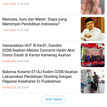
24/01/2026,
21:48 WIB
Manusia, Guru dan Mesin: Siapa yang
Memimpin Pendidikan Indonesia?
14/01/2026,
07:20 WIB
Semarakkan HUT RI Ke-81, Dandim
0208/Asahan Melalui Danramil Hadiri Aksi
Donor Darah di Kantor Kemenag Asahan
06/08/2026,
20:24 WIB
Babinsa Koramil 07/AJ Kodim 0208/Asahan
Laksanakan Pendataan Stunting Dengan
Pegawai Kesehatan Di Puskesmas
06/08/2026,
20:23 WIB
LIHAT SEMUA