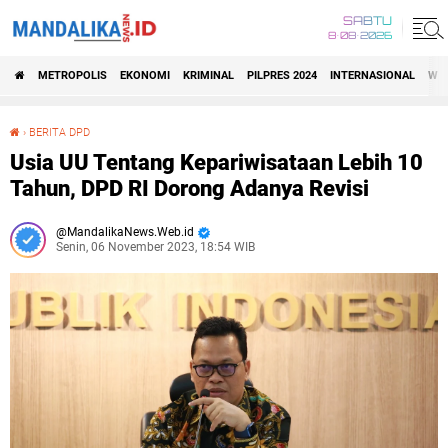
SABTU
8•08•2026
METROPOLIS
EKONOMI
KRIMINAL
PILPRES 2024
INTERNASIONAL
WIS
›
BERITA DPD
Usia UU Tentang Kepariwisataan Lebih 10 Tahun, DPD RI Dorong Adanya Revisi
Usia UU Tentang Kepariwisataan Lebih 10
Tahun, DPD RI Dorong Adanya Revisi
MandalikaNews.Web.id
Senin, 06 November 2023, 18:54 WIB