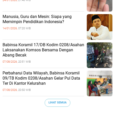
24/01/2026,
21:48 WIB
Manusia, Guru dan Mesin: Siapa yang
Memimpin Pendidikan Indonesia?
14/01/2026,
07:20 WIB
Babinsa Koramil 17/DB Kodim 0208/Asahan
Laksanakan Komsos Bersama Dengan
Abang Becak
07/08/2026,
20:51 WIB
Perbaharui Data Wilayah, Babinsa Koramil
09/TB Kodim 0208/Asahan Gelar Pul Data
Ter Di Kantor Kelurahan
07/08/2026,
20:50 WIB
LIHAT SEMUA