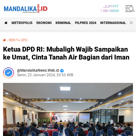
JUM'AT
7•08•2026
METROPOLIS
EKONOMI
KRIMINAL
PILPRES 2024
INTERNASIONAL
WIS
›
BERITA DPD
Ketua DPD RI: Mubaligh Wajib Sampaikan ke Umat, Cinta Tanah Air Bagian dari Iman
Ketua DPD RI: Mubaligh Wajib Sampaikan
ke Umat, Cinta Tanah Air Bagian dari Iman
MandalikaNews.Web.id
Senin, 22 Januari 2024, 20:53 WIB