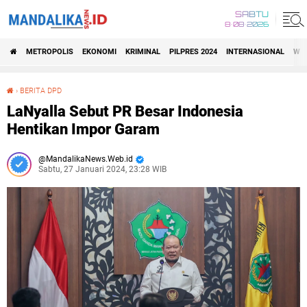
SABTU
8•08•2026
METROPOLIS
EKONOMI
KRIMINAL
PILPRES 2024
INTERNASIONAL
WIS
›
BERITA DPD
LaNyalla Sebut PR Besar Indonesia Hentikan Impor Garam
LaNyalla Sebut PR Besar Indonesia
Hentikan Impor Garam
MandalikaNews.Web.id
Sabtu, 27 Januari 2024, 23:28 WIB