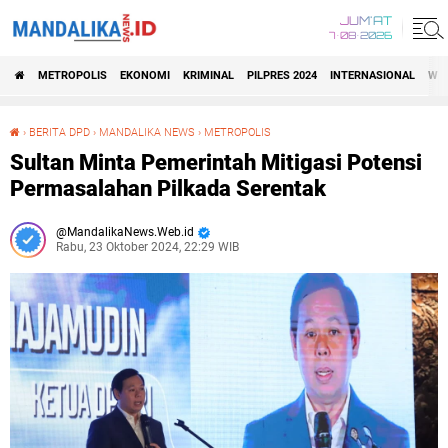
JUM'AT
7•08•2026
METROPOLIS
EKONOMI
KRIMINAL
PILPRES 2024
INTERNASIONAL
WIS
›
BERITA DPD
›
MANDALIKA NEWS
›
METROPOLIS
Sultan Minta Pemerintah Mitigasi Potensi Permasalahan Pilkada Serentak
Sultan Minta Pemerintah Mitigasi Potensi
Permasalahan Pilkada Serentak
MandalikaNews.Web.id
Rabu, 23 Oktober 2024, 22:29 WIB